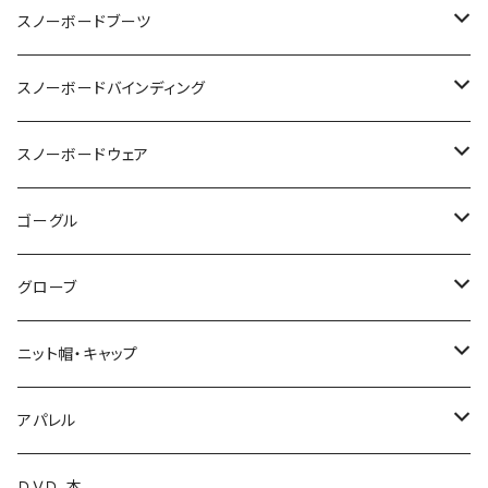
OGASAKA
スノーボードブーツ
24-25 OGASAKA
SCOOTER
DEELUXE
スノーボードバインディング
25-26 OGASAKA
24-25 SCOOTER
24-25 DEELUXE
YONEX
BURTON
BURTON
スノーボードウェア
26-27 OGASAKA
25-26 SCOOTER
25-26 DEELUXE
23-24 YONEX
011 Artistic
K2 TT snowsurfer boots
UNION
VOLCOM
ゴーグル
26-27 SCOOTER
26-27 DEELUXE
24-25 YONEX
23-24 K2 TT Snowsurfer Boots
24-25 UNION
BC STREAM
FLUX
GREEN CLOTHING
OAKLEY
グローブ
25-26 YONEX
24-25 K2 TT Snowsufer Boots
25-26 UNION
23-24 BC STREAM
24-25 FLUX
UNIT
SP BINDING
DAKAINE
DRAGON
EB'S
ニット帽・キャップ
26-27 YONEX
25-26 K2 TT Snowsurfet Boots
24-25 BC STREAM
25-26 FLUX
23-24 UNIT
GENTEMSTICK
NOW BINDINGS
P.RHYTHM
DICE
VOLCOM
LADE Beanie
アパレル
25-26 BC STREAM
25-26 SLY
24-25 UNIT
18-19 GENTEMSTICK
BANK
FIELDEARTH
SPARK R&D
TETON BROS.
SWANS
DAKINE
ファイントラック
VOLCOM
ＤＶＤ、本