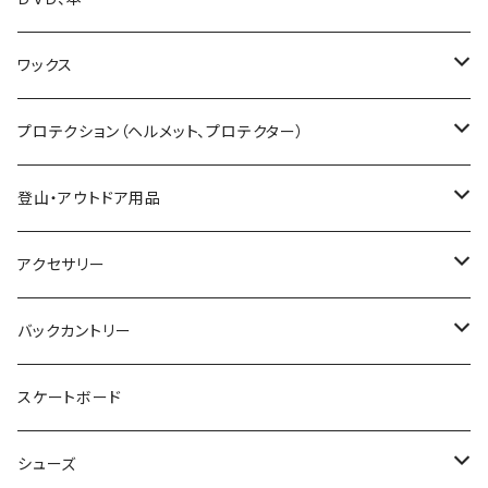
25-26 UNIT
19-20 GENTEMSTICK
GOODMAN
CAPITA
Karakoram
SMITH GOGGLE
HESTRA
GENTEMSTICK
GREEN CLOTHING
ワックス
23-24 GENTEMSTICK
MOSS snowboards
SALOMON
LADE Clothing
GALLIUM WAX
プロテクション（ヘルメット、プロテクター）
24-25 GENTEMSTICK
23-24 MOSS Snowboards
固形ワックス（フッ素無し）
CROOJA
YONEX
バンザイペイント
COSLABO WAX
BERN HELMET
登山・アウトドア用品
25-26 GENTEMSTICK
24-25 MOSS Snowboards
固形ワックス（フッ素あり）
24-25 CROOJA
SPREAD
PLATE PIA
sandbox helmet
トレッキングシューズ
アクセサリー
26-27 GENTEMSTICK
クリーナー
25-26 CROOJA
23-24 SPREAD
FLEX BOOSTER TOOL
SCARPA
GREEN.LAB
EB'S
レインウェア
サングラス
バックカントリー
簡易ワックス
24-25 SPREAD
24-25 GREEN.LAB
フィントラック
オークリー
LIB TECH
DICE HELMET
ベースレイヤー
バッグ
ＭＳＲ
スケートボード
ワックスツール
25-26 SPREAD
DICE
ファイントラック
eb's
スノーシュー
SALOMON
Gallium wax
テント
小物
Black Diamond
シューズ