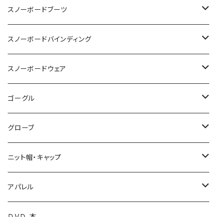
OGASAKA
スノーボードブーツ
24-25 OGASAKA
SCOOTER
DEELUXE
スノーボードバインディング
25-26 OGASAKA
24-25 SCOOTER
24-25 DEELUXE
YONEX
BURTON
BURTON
スノーボードウェア
26-27 OGASAKA
25-26 SCOOTER
25-26 DEELUXE
23-24 YONEX
011 Artistic
K2 TT snowsurfer boots
UNION
VOLCOM
ゴーグル
26-27 SCOOTER
26-27 DEELUXE
24-25 YONEX
23-24 K2 TT Snowsurfer Boots
24-25 UNION
BC STREAM
FLUX
GREEN CLOTHING
OAKLEY
グローブ
25-26 YONEX
24-25 K2 TT Snowsufer Boots
25-26 UNION
23-24 BC STREAM
24-25 FLUX
UNIT
SP BINDING
DAKAINE
DRAGON
EB'S
ニット帽・キャップ
26-27 YONEX
25-26 K2 TT Snowsurfet Boots
24-25 BC STREAM
25-26 FLUX
23-24 UNIT
GENTEMSTICK
NOW BINDINGS
P.RHYTHM
DICE
VOLCOM
LADE Beanie
アパレル
25-26 BC STREAM
25-26 SLY
24-25 UNIT
18-19 GENTEMSTICK
BANK
FIELDEARTH
SPARK R&D
TETON BROS.
SWANS
DAKINE
ファイントラック
VOLCOM
ＤＶＤ、本