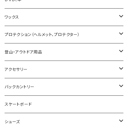
25-26 UNIT
19-20 GENTEMSTICK
GOODMAN
CAPITA
Karakoram
SMITH GOGGLE
HESTRA
GENTEMSTICK
GREEN CLOTHING
ワックス
23-24 GENTEMSTICK
MOSS snowboards
SALOMON
LADE Clothing
GALLIUM WAX
プロテクション（ヘルメット、プロテクター）
24-25 GENTEMSTICK
23-24 MOSS Snowboards
固形ワックス（フッ素無し）
CROOJA
YONEX
バンザイペイント
COSLABO WAX
BERN HELMET
登山・アウトドア用品
25-26 GENTEMSTICK
24-25 MOSS Snowboards
固形ワックス（フッ素あり）
24-25 CROOJA
SPREAD
PLATE PIA
sandbox helmet
トレッキングシューズ
アクセサリー
26-27 GENTEMSTICK
クリーナー
25-26 CROOJA
23-24 SPREAD
FLEX BOOSTER TOOL
SCARPA
GREEN.LAB
EB'S
レインウェア
サングラス
バックカントリー
簡易ワックス
24-25 SPREAD
24-25 GREEN.LAB
フィントラック
オークリー
LIB TECH
DICE HELMET
ベースレイヤー
バッグ
ＭＳＲ
スケートボード
ワックスツール
25-26 SPREAD
DICE
ファイントラック
eb's
スノーシュー
SALOMON
Gallium wax
テント
小物
Black Diamond
シューズ