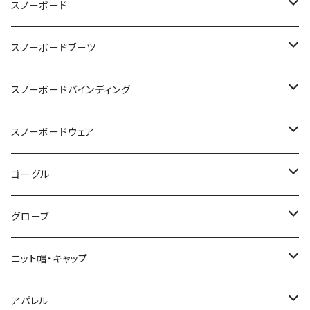
スノーボード
OGASAKA
スノーボードブーツ
24-25 OGASAKA
SCOOTER
DEELUXE
スノーボードバインディング
25-26 OGASAKA
24-25 SCOOTER
24-25 DEELUXE
YONEX
BURTON
BURTON
スノーボードウェア
26-27 OGASAKA
25-26 SCOOTER
25-26 DEELUXE
23-24 YONEX
011 Artistic
K2 TT snowsurfer boots
UNION
VOLCOM
ゴーグル
26-27 SCOOTER
26-27 DEELUXE
24-25 YONEX
23-24 K2 TT Snowsurfer Boots
24-25 UNION
BC STREAM
FLUX
GREEN CLOTHING
OAKLEY
グローブ
25-26 YONEX
24-25 K2 TT Snowsufer Boots
25-26 UNION
23-24 BC STREAM
24-25 FLUX
UNIT
SP BINDING
DAKAINE
DRAGON
EB'S
ニット帽・キャップ
26-27 YONEX
25-26 K2 TT Snowsurfet Boots
24-25 BC STREAM
25-26 FLUX
23-24 UNIT
GENTEMSTICK
NOW BINDINGS
P.RHYTHM
DICE
VOLCOM
LADE Beanie
アパレル