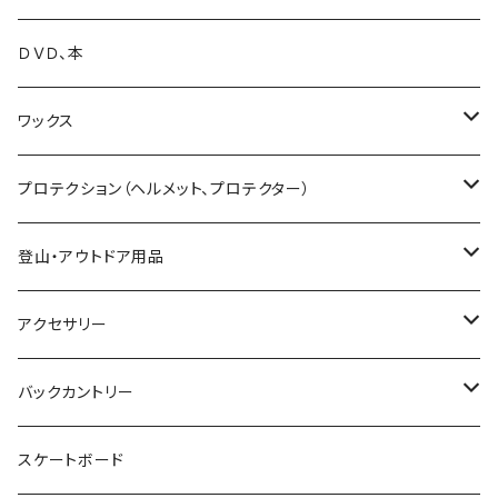
25-26 BC STREAM
25-26 SLY
24-25 UNIT
18-19 GENTEMSTICK
BANK
FIELDEARTH
SPARK R&D
TETON BROS.
SWANS
DAKINE
ファイントラック
VOLCOM
ＤＶＤ、本
25-26 UNIT
19-20 GENTEMSTICK
GOODMAN
CAPITA
Karakoram
SMITH GOGGLE
HESTRA
GENTEMSTICK
GREEN CLOTHING
ワックス
23-24 GENTEMSTICK
MOSS snowboards
SALOMON
LADE Clothing
GALLIUM WAX
プロテクション（ヘルメット、プロテクター）
24-25 GENTEMSTICK
23-24 MOSS Snowboards
固形ワックス（フッ素無し）
CROOJA
YONEX
バンザイペイント
COSLABO WAX
BERN HELMET
登山・アウトドア用品
25-26 GENTEMSTICK
24-25 MOSS Snowboards
固形ワックス（フッ素あり）
24-25 CROOJA
SPREAD
PLATE PIA
sandbox helmet
トレッキングシューズ
アクセサリー
26-27 GENTEMSTICK
クリーナー
25-26 CROOJA
23-24 SPREAD
FLEX BOOSTER TOOL
SCARPA
GREEN.LAB
EB'S
レインウェア
サングラス
バックカントリー
簡易ワックス
24-25 SPREAD
24-25 GREEN.LAB
フィントラック
オークリー
LIB TECH
DICE HELMET
ベースレイヤー
バッグ
ＭＳＲ
スケートボード