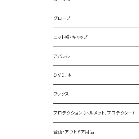
26-27 SCOOTER
26-27 DEELUXE
24-25 YONEX
23-24 K2 TT Snowsurfer Boots
24-25 UNION
BC STREAM
FLUX
GREEN CLOTHING
OAKLEY
グローブ
25-26 YONEX
24-25 K2 TT Snowsufer Boots
25-26 UNION
23-24 BC STREAM
24-25 FLUX
UNIT
SP BINDING
DAKAINE
DRAGON
EB'S
ニット帽・キャップ
26-27 YONEX
25-26 K2 TT Snowsurfet Boots
24-25 BC STREAM
25-26 FLUX
23-24 UNIT
GENTEMSTICK
NOW BINDINGS
P.RHYTHM
DICE
VOLCOM
LADE Beanie
アパレル
25-26 BC STREAM
25-26 SLY
24-25 UNIT
18-19 GENTEMSTICK
BANK
FIELDEARTH
SPARK R&D
TETON BROS.
SWANS
DAKINE
ファイントラック
VOLCOM
ＤＶＤ、本
25-26 UNIT
19-20 GENTEMSTICK
GOODMAN
CAPITA
Karakoram
SMITH GOGGLE
HESTRA
GENTEMSTICK
GREEN CLOTHING
ワックス
23-24 GENTEMSTICK
MOSS snowboards
SALOMON
LADE Clothing
GALLIUM WAX
プロテクション（ヘルメット、プロテクター）
24-25 GENTEMSTICK
23-24 MOSS Snowboards
固形ワックス（フッ素無し）
CROOJA
YONEX
バンザイペイント
COSLABO WAX
BERN HELMET
登山・アウトドア用品