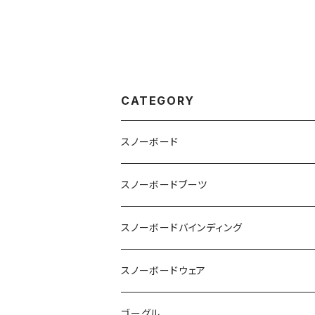
CATEGORY
スノーボード
OGASAKA
スノーボードブーツ
24-25 OGASAKA
SCOOTER
DEELUXE
スノーボードバインディング
25-26 OGASAKA
24-25 SCOOTER
24-25 DEELUXE
YONEX
BURTON
BURTON
スノーボードウェア
26-27 OGASAKA
25-26 SCOOTER
25-26 DEELUXE
23-24 YONEX
011 Artistic
K2 TT snowsurfer boots
UNION
VOLCOM
ゴーグル