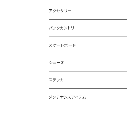
25-26 GENTEMSTICK
24-25 MOSS Snowboards
固形ワックス（フッ素あり）
24-25 CROOJA
SPREAD
PLATE PIA
sandbox helmet
トレッキングシューズ
アクセサリー
26-27 GENTEMSTICK
クリーナー
25-26 CROOJA
23-24 SPREAD
FLEX BOOSTER TOOL
SCARPA
GREEN.LAB
EB'S
レインウェア
サングラス
バックカントリー
簡易ワックス
24-25 SPREAD
24-25 GREEN.LAB
フィントラック
オークリー
LIB TECH
DICE HELMET
ベースレイヤー
バッグ
ＭＳＲ
スケートボード
ワックスツール
25-26 SPREAD
DICE
ファイントラック
eb's
スノーシュー
SALOMON
Gallium wax
テント
小物
Black Diamond
シューズ
OUTLAND
ティートンブロス
小物
24-25 SALOMON
ブラックダイアモンド
ＫＭ４Ｋ
GRAY snowboards
バッグパック
G3
GENTEMSTICK
ステッカー
SNOWFILED
ファイントラック
GENTEMSTICK
オスプレイ
CARDIFF SNOWCRAFT
トレッキングポール
POWDER MASTER
リラキノインソール
ボルコム
メンテナンスアイテム
muraco
ORAN'GE
ダカイン
24-25 CARDIFF
ブラックダイアモンド
JONES SNOWBOARDS
メンテナンスアイテム
colltex
ゲンテン
ウチコ