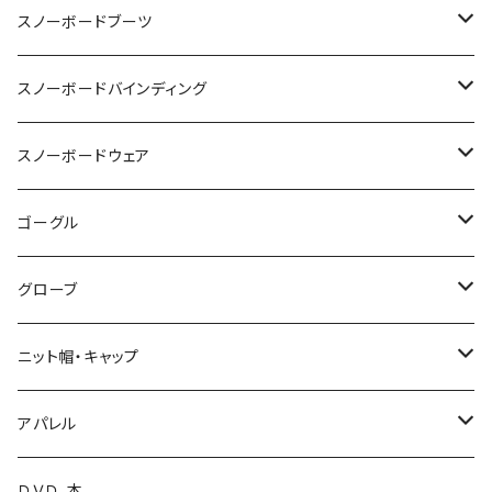
OGASAKA
スノーボードブーツ
24-25 OGASAKA
SCOOTER
DEELUXE
スノーボードバインディング
25-26 OGASAKA
24-25 SCOOTER
24-25 DEELUXE
YONEX
BURTON
BURTON
スノーボードウェア
26-27 OGASAKA
25-26 SCOOTER
25-26 DEELUXE
23-24 YONEX
011 Artistic
K2 TT snowsurfer boots
UNION
VOLCOM
ゴーグル
26-27 SCOOTER
26-27 DEELUXE
24-25 YONEX
23-24 K2 TT Snowsurfer Boots
24-25 UNION
BC STREAM
FLUX
GREEN CLOTHING
OAKLEY
グローブ
25-26 YONEX
24-25 K2 TT Snowsufer Boots
25-26 UNION
23-24 BC STREAM
24-25 FLUX
UNIT
SP BINDING
DAKAINE
DRAGON
EB'S
ニット帽・キャップ
26-27 YONEX
25-26 K2 TT Snowsurfet Boots
24-25 BC STREAM
25-26 FLUX
23-24 UNIT
GENTEMSTICK
NOW BINDINGS
P.RHYTHM
DICE
VOLCOM
LADE Beanie
アパレル
25-26 BC STREAM
25-26 SLY
24-25 UNIT
18-19 GENTEMSTICK
BANK
FIELDEARTH
SPARK R&D
TETON BROS.
SWANS
DAKINE
ファイントラック
VOLCOM
ＤＶＤ、本