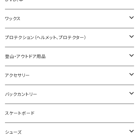
25-26 UNIT
19-20 GENTEMSTICK
GOODMAN
CAPITA
Karakoram
SMITH GOGGLE
HESTRA
GENTEMSTICK
GREEN CLOTHING
ワックス
23-24 GENTEMSTICK
MOSS snowboards
SALOMON
LADE Clothing
GALLIUM WAX
プロテクション（ヘルメット、プロテクター）
24-25 GENTEMSTICK
23-24 MOSS Snowboards
固形ワックス（フッ素無し）
CROOJA
YONEX
バンザイペイント
COSLABO WAX
BERN HELMET
登山・アウトドア用品
25-26 GENTEMSTICK
24-25 MOSS Snowboards
固形ワックス（フッ素あり）
24-25 CROOJA
SPREAD
PLATE PIA
sandbox helmet
トレッキングシューズ
アクセサリー
26-27 GENTEMSTICK
クリーナー
25-26 CROOJA
23-24 SPREAD
FLEX BOOSTER TOOL
SCARPA
GREEN.LAB
EB'S
レインウェア
サングラス
バックカントリー
簡易ワックス
24-25 SPREAD
24-25 GREEN.LAB
フィントラック
オークリー
LIB TECH
DICE HELMET
ベースレイヤー
バッグ
ＭＳＲ
スケートボード
ワックスツール
25-26 SPREAD
DICE
ファイントラック
eb's
スノーシュー
SALOMON
Gallium wax
テント
小物
Black Diamond
シューズ