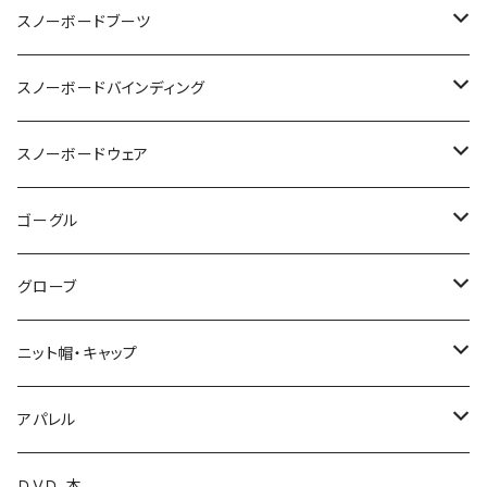
OGASAKA
スノーボードブーツ
24-25 OGASAKA
SCOOTER
DEELUXE
スノーボードバインディング
25-26 OGASAKA
24-25 SCOOTER
24-25 DEELUXE
YONEX
BURTON
BURTON
スノーボードウェア
26-27 OGASAKA
25-26 SCOOTER
25-26 DEELUXE
23-24 YONEX
011 Artistic
K2 TT snowsurfer boots
UNION
VOLCOM
ゴーグル
26-27 SCOOTER
26-27 DEELUXE
24-25 YONEX
23-24 K2 TT Snowsurfer Boots
24-25 UNION
BC STREAM
FLUX
GREEN CLOTHING
OAKLEY
グローブ
25-26 YONEX
24-25 K2 TT Snowsufer Boots
25-26 UNION
23-24 BC STREAM
24-25 FLUX
UNIT
SP BINDING
DAKAINE
DRAGON
EB'S
ニット帽・キャップ
26-27 YONEX
25-26 K2 TT Snowsurfet Boots
24-25 BC STREAM
25-26 FLUX
23-24 UNIT
GENTEMSTICK
NOW BINDINGS
P.RHYTHM
DICE
VOLCOM
LADE Beanie
アパレル
25-26 BC STREAM
25-26 SLY
24-25 UNIT
18-19 GENTEMSTICK
BANK
FIELDEARTH
SPARK R&D
TETON BROS.
SWANS
DAKINE
ファイントラック
VOLCOM
ＤＶＤ、本