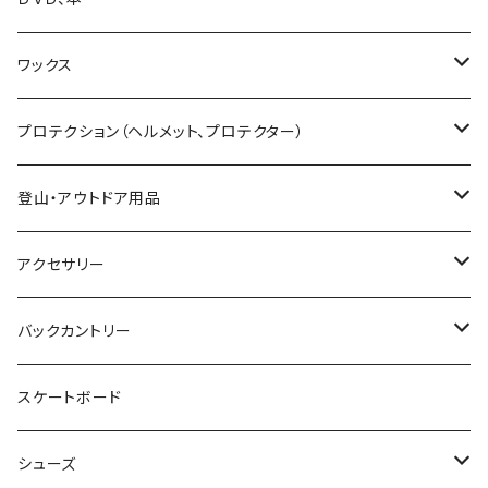
25-26 UNIT
19-20 GENTEMSTICK
GOODMAN
CAPITA
Karakoram
SMITH GOGGLE
HESTRA
GENTEMSTICK
GREEN CLOTHING
ワックス
23-24 GENTEMSTICK
MOSS snowboards
SALOMON
LADE Clothing
GALLIUM WAX
プロテクション（ヘルメット、プロテクター）
24-25 GENTEMSTICK
23-24 MOSS Snowboards
固形ワックス（フッ素無し）
CROOJA
YONEX
バンザイペイント
COSLABO WAX
BERN HELMET
登山・アウトドア用品
25-26 GENTEMSTICK
24-25 MOSS Snowboards
固形ワックス（フッ素あり）
24-25 CROOJA
SPREAD
PLATE PIA
sandbox helmet
トレッキングシューズ
アクセサリー
26-27 GENTEMSTICK
クリーナー
25-26 CROOJA
23-24 SPREAD
FLEX BOOSTER TOOL
SCARPA
GREEN.LAB
EB'S
レインウェア
サングラス
バックカントリー
簡易ワックス
24-25 SPREAD
24-25 GREEN.LAB
フィントラック
オークリー
LIB TECH
DICE HELMET
ベースレイヤー
バッグ
ＭＳＲ
スケートボード
ワックスツール
25-26 SPREAD
DICE
ファイントラック
eb's
スノーシュー
SALOMON
Gallium wax
テント
小物
Black Diamond
シューズ