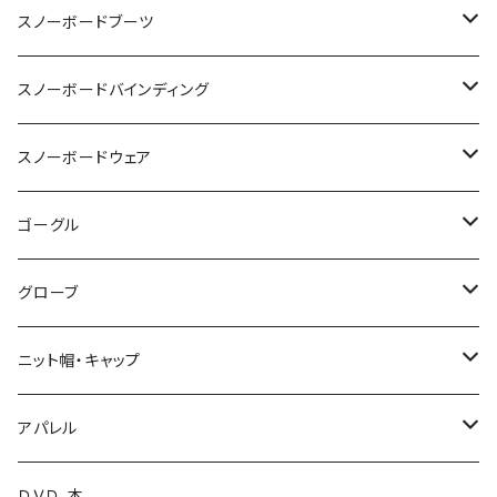
OGASAKA
スノーボードブーツ
24-25 OGASAKA
SCOOTER
DEELUXE
スノーボードバインディング
25-26 OGASAKA
24-25 SCOOTER
24-25 DEELUXE
YONEX
BURTON
BURTON
スノーボードウェア
26-27 OGASAKA
25-26 SCOOTER
25-26 DEELUXE
23-24 YONEX
011 Artistic
K2 TT snowsurfer boots
UNION
VOLCOM
ゴーグル
26-27 SCOOTER
26-27 DEELUXE
24-25 YONEX
23-24 K2 TT Snowsurfer Boots
24-25 UNION
BC STREAM
FLUX
GREEN CLOTHING
OAKLEY
グローブ
25-26 YONEX
24-25 K2 TT Snowsufer Boots
25-26 UNION
23-24 BC STREAM
24-25 FLUX
UNIT
SP BINDING
DAKAINE
DRAGON
EB'S
ニット帽・キャップ
26-27 YONEX
25-26 K2 TT Snowsurfet Boots
24-25 BC STREAM
25-26 FLUX
23-24 UNIT
GENTEMSTICK
NOW BINDINGS
P.RHYTHM
DICE
VOLCOM
LADE Beanie
アパレル
25-26 BC STREAM
25-26 SLY
24-25 UNIT
18-19 GENTEMSTICK
BANK
FIELDEARTH
SPARK R&D
TETON BROS.
SWANS
DAKINE
ファイントラック
VOLCOM
ＤＶＤ、本