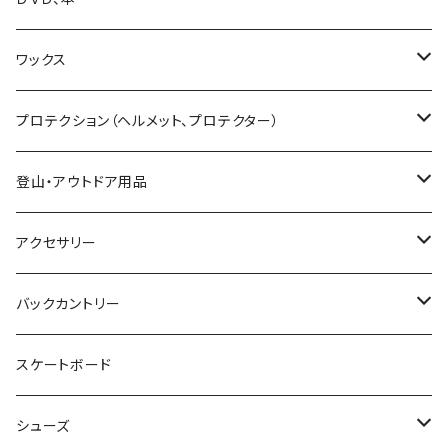
25-26 UNIT
19-20 GENTEMSTICK
GOODMAN
CAPITA
Karakoram
SMITH GOGGLE
HESTRA
GENTEMSTICK
GREEN CLOTHING
ワックス
23-24 GENTEMSTICK
MOSS snowboards
SALOMON
LADE Clothing
GALLIUM WAX
プロテクション（ヘルメット、プロテクター）
24-25 GENTEMSTICK
23-24 MOSS Snowboards
固形ワックス（フッ素無し）
CROOJA
YONEX
バンザイペイント
COSLABO WAX
BERN HELMET
登山・アウトドア用品
25-26 GENTEMSTICK
24-25 MOSS Snowboards
固形ワックス（フッ素あり）
24-25 CROOJA
SPREAD
PLATE PIA
sandbox helmet
トレッキングシューズ
アクセサリー
26-27 GENTEMSTICK
クリーナー
25-26 CROOJA
23-24 SPREAD
FLEX BOOSTER TOOL
SCARPA
GREEN.LAB
EB'S
レインウェア
サングラス
バックカントリー
簡易ワックス
24-25 SPREAD
24-25 GREEN.LAB
フィントラック
オークリー
LIB TECH
DICE HELMET
ベースレイヤー
バッグ
ＭＳＲ
スケートボード
ワックスツール
25-26 SPREAD
DICE
ファイントラック
eb's
スノーシュー
SALOMON
Gallium wax
テント
小物
Black Diamond
シューズ