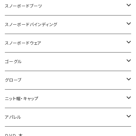
OGASAKA
スノーボードブーツ
24-25 OGASAKA
SCOOTER
DEELUXE
スノーボードバインディング
25-26 OGASAKA
24-25 SCOOTER
24-25 DEELUXE
YONEX
BURTON
BURTON
スノーボードウェア
26-27 OGASAKA
25-26 SCOOTER
25-26 DEELUXE
23-24 YONEX
011 Artistic
K2 TT snowsurfer boots
UNION
VOLCOM
ゴーグル
26-27 SCOOTER
26-27 DEELUXE
24-25 YONEX
23-24 K2 TT Snowsurfer Boots
24-25 UNION
BC STREAM
FLUX
GREEN CLOTHING
OAKLEY
グローブ
25-26 YONEX
24-25 K2 TT Snowsufer Boots
25-26 UNION
23-24 BC STREAM
24-25 FLUX
UNIT
SP BINDING
DAKAINE
DRAGON
EB'S
ニット帽・キャップ
26-27 YONEX
25-26 K2 TT Snowsurfet Boots
24-25 BC STREAM
25-26 FLUX
23-24 UNIT
GENTEMSTICK
NOW BINDINGS
P.RHYTHM
DICE
VOLCOM
LADE Beanie
アパレル
25-26 BC STREAM
25-26 SLY
24-25 UNIT
18-19 GENTEMSTICK
BANK
FIELDEARTH
SPARK R&D
TETON BROS.
SWANS
DAKINE
ファイントラック
VOLCOM
ＤＶＤ、本