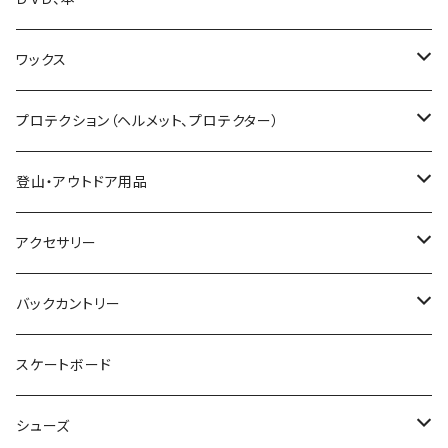
25-26 UNIT
19-20 GENTEMSTICK
GOODMAN
CAPITA
Karakoram
SMITH GOGGLE
HESTRA
GENTEMSTICK
GREEN CLOTHING
ワックス
23-24 GENTEMSTICK
MOSS snowboards
SALOMON
LADE Clothing
GALLIUM WAX
プロテクション（ヘルメット、プロテクター）
24-25 GENTEMSTICK
23-24 MOSS Snowboards
固形ワックス（フッ素無し）
CROOJA
YONEX
バンザイペイント
COSLABO WAX
BERN HELMET
登山・アウトドア用品
25-26 GENTEMSTICK
24-25 MOSS Snowboards
固形ワックス（フッ素あり）
24-25 CROOJA
SPREAD
PLATE PIA
sandbox helmet
トレッキングシューズ
アクセサリー
26-27 GENTEMSTICK
クリーナー
25-26 CROOJA
23-24 SPREAD
FLEX BOOSTER TOOL
SCARPA
GREEN.LAB
EB'S
レインウェア
サングラス
バックカントリー
簡易ワックス
24-25 SPREAD
24-25 GREEN.LAB
フィントラック
オークリー
LIB TECH
DICE HELMET
ベースレイヤー
バッグ
ＭＳＲ
スケートボード
ワックスツール
25-26 SPREAD
DICE
ファイントラック
eb's
スノーシュー
SALOMON
Gallium wax
テント
小物
Black Diamond
シューズ