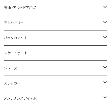
24-25 GENTEMSTICK
23-24 MOSS Snowboards
固形ワックス（フッ素無し）
CROOJA
YONEX
バンザイペイント
COSLABO WAX
BERN HELMET
登山・アウトドア用品
25-26 GENTEMSTICK
24-25 MOSS Snowboards
固形ワックス（フッ素あり）
24-25 CROOJA
SPREAD
PLATE PIA
sandbox helmet
トレッキングシューズ
アクセサリー
26-27 GENTEMSTICK
クリーナー
25-26 CROOJA
23-24 SPREAD
FLEX BOOSTER TOOL
SCARPA
GREEN.LAB
EB'S
レインウェア
サングラス
バックカントリー
簡易ワックス
24-25 SPREAD
24-25 GREEN.LAB
フィントラック
オークリー
LIB TECH
DICE HELMET
ベースレイヤー
バッグ
ＭＳＲ
スケートボード
ワックスツール
25-26 SPREAD
DICE
ファイントラック
eb's
スノーシュー
SALOMON
Gallium wax
テント
小物
Black Diamond
シューズ
OUTLAND
ティートンブロス
小物
24-25 SALOMON
ブラックダイアモンド
ＫＭ４Ｋ
GRAY snowboards
バッグパック
G3
GENTEMSTICK
ステッカー
SNOWFILED
ファイントラック
GENTEMSTICK
オスプレイ
CARDIFF SNOWCRAFT
トレッキングポール
POWDER MASTER
リラキノインソール
ボルコム
メンテナンスアイテム
muraco
ORAN'GE