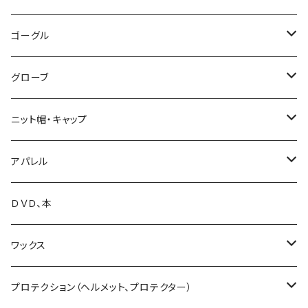
26-27 OGASAKA
25-26 SCOOTER
25-26 DEELUXE
23-24 YONEX
011 Artistic
K2 TT snowsurfer boots
UNION
VOLCOM
ゴーグル
26-27 SCOOTER
26-27 DEELUXE
24-25 YONEX
23-24 K2 TT Snowsurfer Boots
24-25 UNION
BC STREAM
FLUX
GREEN CLOTHING
OAKLEY
グローブ
25-26 YONEX
24-25 K2 TT Snowsufer Boots
25-26 UNION
23-24 BC STREAM
24-25 FLUX
UNIT
SP BINDING
DAKAINE
DRAGON
EB'S
ニット帽・キャップ
26-27 YONEX
25-26 K2 TT Snowsurfet Boots
24-25 BC STREAM
25-26 FLUX
23-24 UNIT
GENTEMSTICK
NOW BINDINGS
P.RHYTHM
DICE
VOLCOM
LADE Beanie
アパレル
25-26 BC STREAM
25-26 SLY
24-25 UNIT
18-19 GENTEMSTICK
BANK
FIELDEARTH
SPARK R&D
TETON BROS.
SWANS
DAKINE
ファイントラック
VOLCOM
ＤＶＤ、本
25-26 UNIT
19-20 GENTEMSTICK
GOODMAN
CAPITA
Karakoram
SMITH GOGGLE
HESTRA
GENTEMSTICK
GREEN CLOTHING
ワックス
23-24 GENTEMSTICK
MOSS snowboards
SALOMON
LADE Clothing
GALLIUM WAX
プロテクション（ヘルメット、プロテクター）