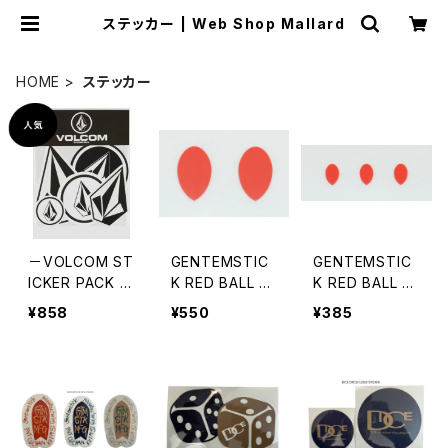
ステッカー | Web Shop Mallard
HOME
ステッカー
－VOLCOM ST
GENTEMSTIC
GENTEMSTIC
ICKER PACK (5
K RED BALL DI
K RED BALL DI
枚入り) 正規品
E CUT STICKE
E CUT STICKE
¥858
¥550
¥385
－
R BIG
R SMALL