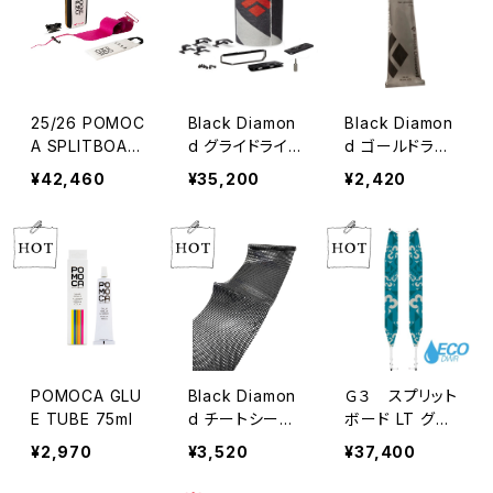
25/26 POMOC
Black Diamon
Black Diamon
A SPLITBOAR
d グライドライト
d ゴールドラベ
D PRO
ミックス スプリ
ル接着剤 (82m
¥42,460
¥35,200
¥2,420
ットスキン 140m
l)
m
POMOCA GLU
Black Diamon
Ｇ３ スプリット
E TUBE 75ml
d チートシート
ボード LT グラ
(150mm×205c
イド_140㎜ ※板
¥2,970
¥3,520
¥37,400
m)
のサイズで２サイ
ズあります