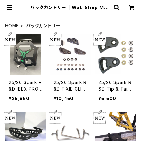
バックカントリー | Web Shop Mall
ard
HOME
バックカントリー
25/26 Spark R
25/26 Spark R
25/26 Spark R
&D IBEX PRO
&D FIXIE CLIP
&D Tip & Tail
CRAMPON Re
S Top-Mount
CLIPS
¥25,850
¥10,450
¥5,500
gular カラーBL
Type カラーBL
K/GREEN
K