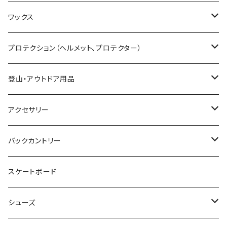
25-26 UNIT
19-20 GENTEMSTICK
GOODMAN
CAPITA
Karakoram
SMITH GOGGLE
HESTRA
GENTEMSTICK
GREEN CLOTHING
ワックス
23-24 GENTEMSTICK
MOSS snowboards
SALOMON
LADE Clothing
GALLIUM WAX
プロテクション（ヘルメット、プロテクター）
24-25 GENTEMSTICK
23-24 MOSS Snowboards
固形ワックス（フッ素無し）
CROOJA
YONEX
バンザイペイント
COSLABO WAX
BERN HELMET
登山・アウトドア用品
25-26 GENTEMSTICK
24-25 MOSS Snowboards
固形ワックス（フッ素あり）
24-25 CROOJA
SPREAD
PLATE PIA
sandbox helmet
トレッキングシューズ
アクセサリー
26-27 GENTEMSTICK
クリーナー
25-26 CROOJA
23-24 SPREAD
FLEX BOOSTER TOOL
SCARPA
GREEN.LAB
EB'S
レインウェア
サングラス
バックカントリー
簡易ワックス
24-25 SPREAD
24-25 GREEN.LAB
フィントラック
オークリー
LIB TECH
DICE HELMET
ベースレイヤー
バッグ
ＭＳＲ
スケートボード
ワックスツール
25-26 SPREAD
DICE
ファイントラック
eb's
スノーシュー
SALOMON
Gallium wax
テント
小物
Black Diamond
シューズ