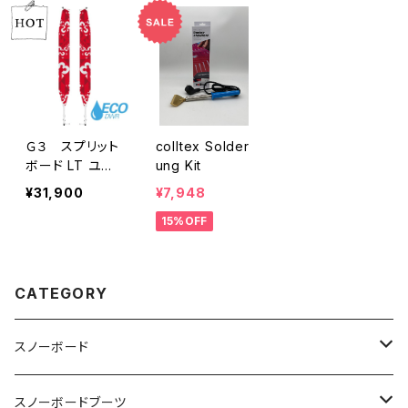
Ｇ３ スプリット
colltex Solder
ボード LT ユニ
ung Kit
バーサル_140㎜
¥31,900
¥7,948
※板のサイズで
15%OFF
２サイズありま
す
CATEGORY
スノーボード
OGASAKA
スノーボードブーツ