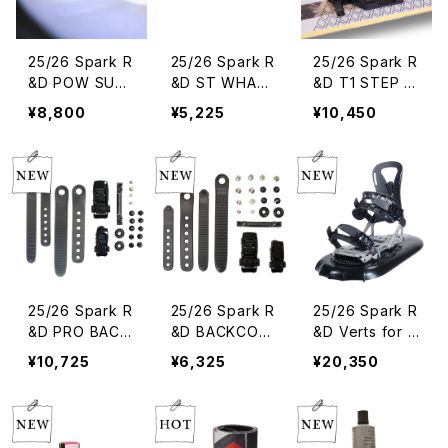
25/26 Spark R
25/26 Spark R
25/26 Spark R
&D POW SURF
&D ST WHAM
&D T1 STEP L
ER HEEL LOOP
MY BARS
OCKER
¥8,800
¥5,225
¥10,450
S (M/L)※サイ
ズ間違いのない
ように
25/26 Spark R
25/26 Spark R
25/26 Spark R
&D PRO BACK
&D BACKCOU
&D Verts for S
COUNTRY KIT
NTRY KIT
park
¥10,725
¥6,325
¥20,350