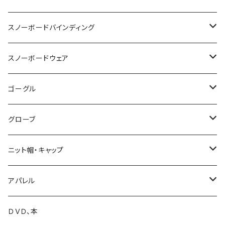
24-25 OGASAKA
SCOOTER
DEELUXE
スノーボードバインディング
25-26 OGASAKA
24-25 SCOOTER
24-25 DEELUXE
YONEX
BURTON
BURTON
スノーボードウェア
26-27 OGASAKA
25-26 SCOOTER
25-26 DEELUXE
23-24 YONEX
011 Artistic
K2 TT snowsurfer boots
UNION
VOLCOM
ゴーグル
26-27 SCOOTER
26-27 DEELUXE
24-25 YONEX
23-24 K2 TT Snowsurfer Boots
24-25 UNION
BC STREAM
FLUX
GREEN CLOTHING
OAKLEY
グローブ
25-26 YONEX
24-25 K2 TT Snowsufer Boots
25-26 UNION
23-24 BC STREAM
24-25 FLUX
UNIT
SP BINDING
DAKAINE
DRAGON
EB'S
ニット帽・キャップ
26-27 YONEX
25-26 K2 TT Snowsurfet Boots
24-25 BC STREAM
25-26 FLUX
23-24 UNIT
GENTEMSTICK
NOW BINDINGS
P.RHYTHM
DICE
VOLCOM
LADE Beanie
アパレル
25-26 BC STREAM
25-26 SLY
24-25 UNIT
18-19 GENTEMSTICK
BANK
FIELDEARTH
SPARK R&D
TETON BROS.
SWANS
DAKINE
ファイントラック
VOLCOM
ＤＶＤ、本