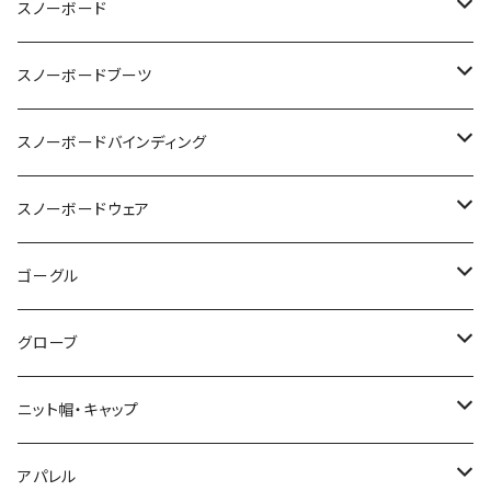
スノーボード
OGASAKA
スノーボードブーツ
24-25 OGASAKA
SCOOTER
DEELUXE
スノーボードバインディング
25-26 OGASAKA
24-25 SCOOTER
24-25 DEELUXE
YONEX
BURTON
BURTON
スノーボードウェア
26-27 OGASAKA
25-26 SCOOTER
25-26 DEELUXE
23-24 YONEX
011 Artistic
K2 TT snowsurfer boots
UNION
VOLCOM
ゴーグル
26-27 SCOOTER
26-27 DEELUXE
24-25 YONEX
23-24 K2 TT Snowsurfer Boots
24-25 UNION
BC STREAM
FLUX
GREEN CLOTHING
OAKLEY
グローブ
25-26 YONEX
24-25 K2 TT Snowsufer Boots
25-26 UNION
23-24 BC STREAM
24-25 FLUX
UNIT
SP BINDING
DAKAINE
DRAGON
EB'S
ニット帽・キャップ
26-27 YONEX
25-26 K2 TT Snowsurfet Boots
24-25 BC STREAM
25-26 FLUX
23-24 UNIT
GENTEMSTICK
NOW BINDINGS
P.RHYTHM
DICE
VOLCOM
LADE Beanie
アパレル