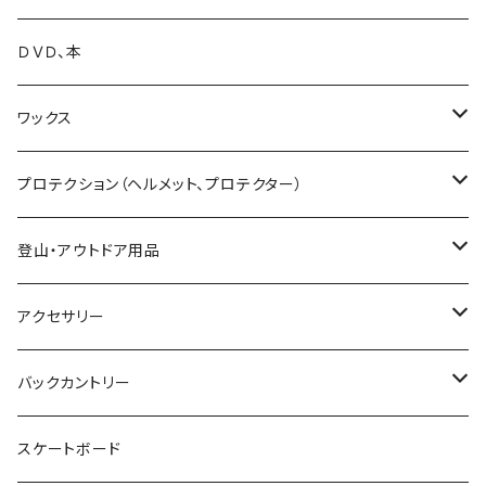
25-26 BC STREAM
25-26 SLY
24-25 UNIT
18-19 GENTEMSTICK
BANK
FIELDEARTH
SPARK R&D
TETON BROS.
SWANS
DAKINE
ファイントラック
VOLCOM
ＤＶＤ、本
25-26 UNIT
19-20 GENTEMSTICK
GOODMAN
CAPITA
Karakoram
SMITH GOGGLE
HESTRA
GENTEMSTICK
GREEN CLOTHING
ワックス
23-24 GENTEMSTICK
MOSS snowboards
SALOMON
LADE Clothing
GALLIUM WAX
プロテクション（ヘルメット、プロテクター）
24-25 GENTEMSTICK
23-24 MOSS Snowboards
固形ワックス（フッ素無し）
CROOJA
YONEX
バンザイペイント
COSLABO WAX
BERN HELMET
登山・アウトドア用品
25-26 GENTEMSTICK
24-25 MOSS Snowboards
固形ワックス（フッ素あり）
24-25 CROOJA
SPREAD
PLATE PIA
sandbox helmet
トレッキングシューズ
アクセサリー
26-27 GENTEMSTICK
クリーナー
25-26 CROOJA
23-24 SPREAD
FLEX BOOSTER TOOL
SCARPA
GREEN.LAB
EB'S
レインウェア
サングラス
バックカントリー
簡易ワックス
24-25 SPREAD
24-25 GREEN.LAB
フィントラック
オークリー
LIB TECH
DICE HELMET
ベースレイヤー
バッグ
ＭＳＲ
スケートボード