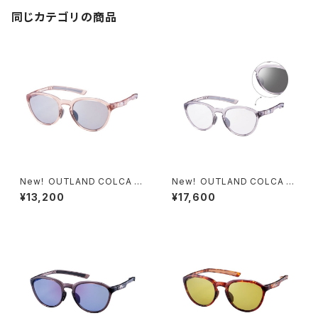
同じカテゴリの商品
New！ OUTLAND COLCA O
New！ OUTLAND COLCA O
L700-0353 BE
L700-4566Z LGR
¥13,200
¥17,600