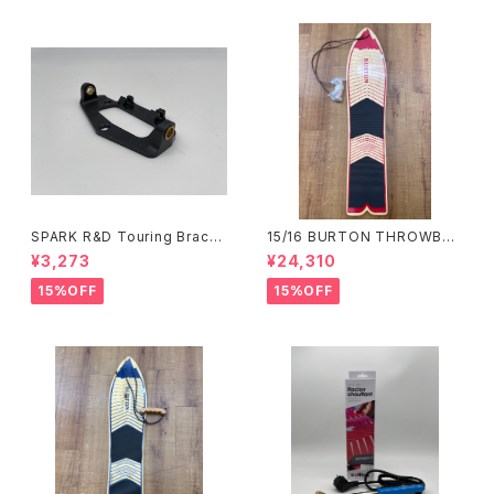
SPARK R&D Touring Brack
15/16 BURTON THROWBAC
et
K 130
¥3,273
¥24,310
15%OFF
15%OFF