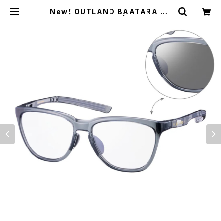
New！ OUTLAND BAATARA OL
600-4566Z GRY | Web Shop
Mallard