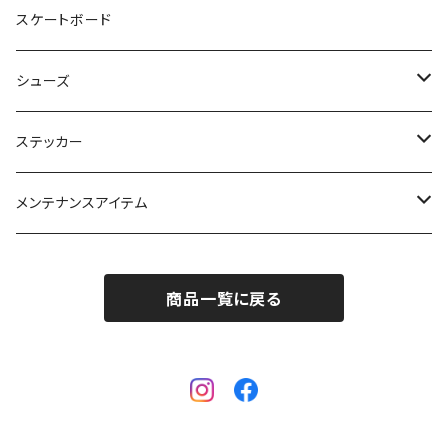
簡易ワックス
24-25 SPREAD
24-25 GREEN.LAB
フィントラック
オークリー
LIB TECH
DICE HELMET
ベースレイヤー
バッグ
ＭＳＲ
スケートボード
ワックスツール
25-26 SPREAD
DICE
ファイントラック
eb's
スノーシュー
SALOMON
Gallium wax
テント
小物
Black Diamond
シューズ
OUTLAND
ティートンブロス
小物
24-25 SALOMON
ブラックダイアモンド
ＫＭ４Ｋ
GRAY snowboards
バッグパック
G3
GENTEMSTICK
ステッカー
SNOWFILED
ファイントラック
GENTEMSTICK
オスプレイ
CARDIFF SNOWCRAFT
トレッキングポール
POWDER MASTER
リラキノインソール
ボルコム
メンテナンスアイテム
muraco
ORAN'GE
ダカイン
24-25 CARDIFF
ブラックダイアモンド
JONES SNOWBOARDS
メンテナンスアイテム
colltex
ゲンテン
ウチコ
商品一覧に戻る
ガリウム
ブラックダイアモンド
25-26 CARDIFF
ニクワックス
HOLIDAY
キャンピング用品
bca
ダイス
オレンジ
バンザイペイント
プラスワンワークス
ファイントラック
シートゥサミット
RIDE
ヘッドライト
ATLAS
ビーシーストリーム
ニクワックス
ムラコ(muraco)
ブラックダイアモンド
BURTON
アクセサリー
POMOCA
インハビタント