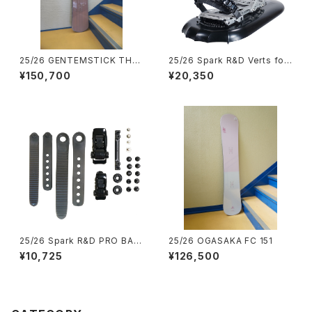
25/26 GENTEMSTICK THE
25/26 Spark R&D Verts for
CHASER HIGH PERFORMAN
Spark
¥150,700
¥20,350
CE 155.1
25/26 Spark R&D PRO BAC
25/26 OGASAKA FC 151
KCOUNTRY KIT
¥10,725
¥126,500