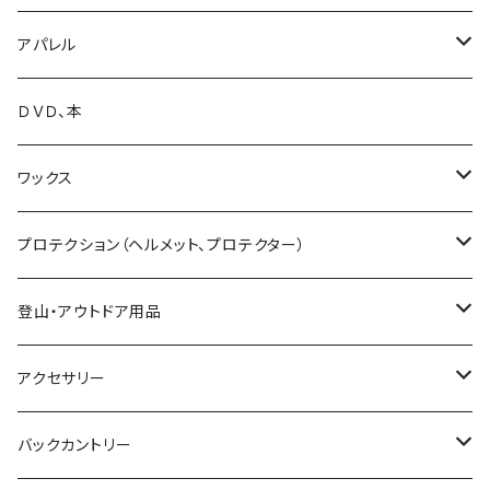
26-27 YONEX
25-26 K2 TT Snowsurfet Boots
24-25 BC STREAM
25-26 FLUX
23-24 UNIT
GENTEMSTICK
NOW BINDINGS
P.RHYTHM
DICE
VOLCOM
LADE Beanie
アパレル
25-26 BC STREAM
25-26 SLY
24-25 UNIT
18-19 GENTEMSTICK
BANK
FIELDEARTH
SPARK R&D
TETON BROS.
SWANS
DAKINE
ファイントラック
VOLCOM
ＤＶＤ、本
25-26 UNIT
19-20 GENTEMSTICK
GOODMAN
CAPITA
Karakoram
SMITH GOGGLE
HESTRA
GENTEMSTICK
GREEN CLOTHING
ワックス
23-24 GENTEMSTICK
MOSS snowboards
SALOMON
LADE Clothing
GALLIUM WAX
プロテクション（ヘルメット、プロテクター）
24-25 GENTEMSTICK
23-24 MOSS Snowboards
固形ワックス（フッ素無し）
CROOJA
YONEX
バンザイペイント
COSLABO WAX
BERN HELMET
登山・アウトドア用品
25-26 GENTEMSTICK
24-25 MOSS Snowboards
固形ワックス（フッ素あり）
24-25 CROOJA
SPREAD
PLATE PIA
sandbox helmet
トレッキングシューズ
アクセサリー
26-27 GENTEMSTICK
クリーナー
25-26 CROOJA
23-24 SPREAD
FLEX BOOSTER TOOL
SCARPA
GREEN.LAB
EB'S
レインウェア
サングラス
バックカントリー