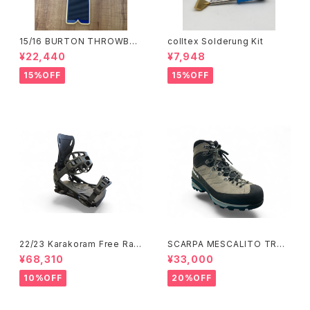
15/16 BURTON THROWBAC
colltex Solderung Kit
K 100
¥22,440
¥7,948
15%OFF
15%OFF
22/23 Karakoram Free Ran
SCARPA MESCALITO TRKG
ger Sサイズ（M's 24.0～26c
TX (#42)トウプ
¥68,310
¥33,000
m）
10%OFF
20%OFF