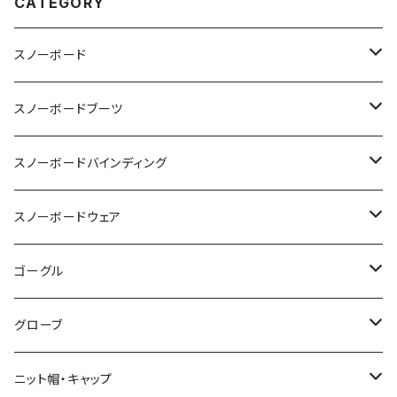
CATEGORY
スノーボード
OGASAKA
スノーボードブーツ
24-25 OGASAKA
SCOOTER
DEELUXE
スノーボードバインディング
25-26 OGASAKA
24-25 SCOOTER
24-25 DEELUXE
YONEX
BURTON
BURTON
スノーボードウェア
26-27 OGASAKA
25-26 SCOOTER
25-26 DEELUXE
23-24 YONEX
011 Artistic
K2 TT snowsurfer boots
UNION
VOLCOM
ゴーグル
26-27 SCOOTER
26-27 DEELUXE
24-25 YONEX
23-24 K2 TT Snowsurfer Boots
24-25 UNION
BC STREAM
FLUX
GREEN CLOTHING
OAKLEY
グローブ
25-26 YONEX
24-25 K2 TT Snowsufer Boots
25-26 UNION
23-24 BC STREAM
24-25 FLUX
UNIT
SP BINDING
DAKAINE
DRAGON
EB'S
ニット帽・キャップ